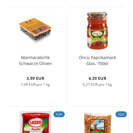
Marmarabirlik
Öncü Paprikamark
Schwarze Oliven
Glas, 700gr
Vakum, MG-XL...
3,99 EUR
4,39 EUR
7,98 EUR pro 1 kg
6,27 EUR pro 1 kg
TOP
TOP