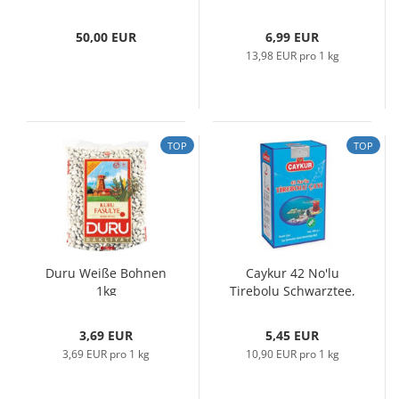
50,00 EUR
6,99 EUR
13,98 EUR pro 1 kg
TOP
TOP
Duru Weiße Bohnen
Caykur 42 No'lu
1kg
Tirebolu Schwarztee,
500gr...
3,69 EUR
5,45 EUR
3,69 EUR pro 1 kg
10,90 EUR pro 1 kg