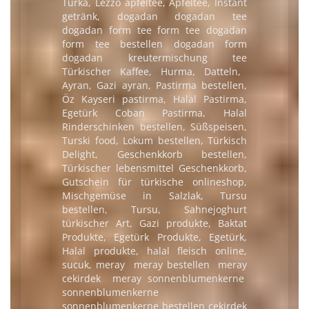
Turka, Lezzo apfeltee, Apfeltee, Instant
getränk,
dogadan
dogadan tee
dogadan form tee
form tee
dogadan
form tee bestellen
dogadan form
dogadan kreutermischung tee
Türkischer Kaffee, Hurma, Datteln,
Ayran, Gazi ayran, Pastirma bestellen,
Öz Kayseri pastirma, Halal Pastirma,
Egetürk Coban Pastirma, Halal
Rinderschinken bestellen, Süßspeisen,
Turski food, Lokum bestellen, Türkisch
Delight, Geschenkkorb bestellen,
Türkischer lebensmittel Geschenkkorb,
Gutschein für türkische onlineshop,
Mischgemüse in Salzlak, Tursu
bestellen, Tursu, Sahnejoghurt
türkischer Art, Gazi produkte, Baktat
Produkte, Egetürk Produkte, Egetürk,
Halal produkte, halal fleisch online,
sucuk,
meray
meray bestellen
meray
cekirdek
meray sonnenblumenkerne
sonnenblumenkerne
sonnenblumenkerne bestellen
cekirdek