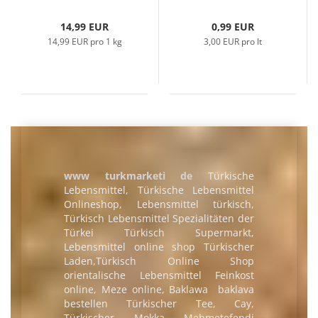
14,99 EUR
0,99 EUR
14,99 EUR pro 1 kg
3,00 EUR pro lt
www turkmarketi de
Türkische
Lebensmittel
,
Türkische Lebensmittel
Onlineshop
,
Lebensmittel türkisch
,
Türkisch Lebensmittel
Spezialitäten der
Türkei
Türkisch Supermarkt,
Lebensmittel online shop
Türkischer
Laden,
Türkisch Online Shop
orientalische Lebensmittel
Feinkost
online, Meze online,
Baklawa baklava
bestellen
Türkischer Tee, Cay,
Türkischer Mokka
Mehmetefendi