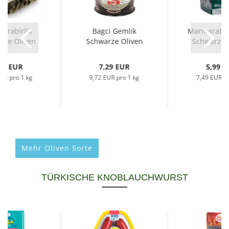
arabirlik
Bagci Gemlik
Marmarabirl
rze Oliven
Schwarze Oliven
Schwarze O
, HPR-L...
Sattel 750g
3Xs,..
79 EUR
7,29 EUR
5,99 E
EUR pro 1 kg
9,72 EUR pro 1 kg
7,49 EUR pr
Mehr Oliven Sorte
TÜRKISCHE KNOBLAUCHWURST