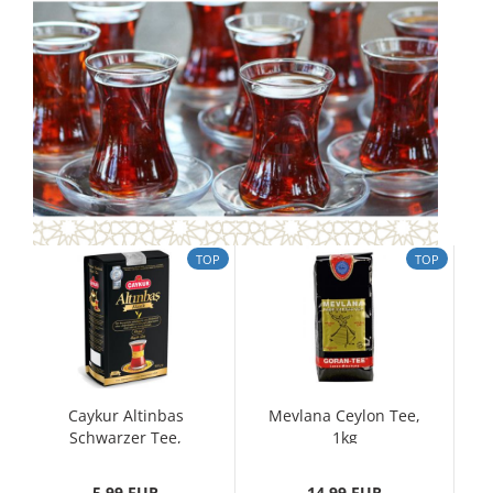
TOP
TOP
Caykur Altinbas
Mevlana Ceylon Tee,
Schwarzer Tee,
1kg
500gr
5,99 EUR
14,99 EUR