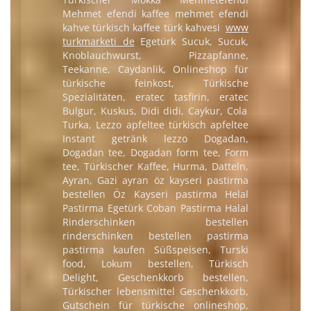
Mehmet efendi kaffee
mehmet efendi
kahve
türkisch kaffee
türk kahvesi
www
turkmarketi de
Egetürk Sucuk, Sucuk,
Knoblauchwurst, Pizzapfanne,
Teekanne, Caydanlik, Onlineshop für
türkische feinkost, Türkische
Spezialitäten,
eratec tasfirin
,
eratec
Bulgur, Kuskus, Didi didi, Caykur, Cola
Turka,
Lezzo apfeltee
türkisch apfeltee
Instant getränk
lezzo
Dogadan,
Dogadan tee, Dogadan form tee, Form
tee, Türkischer Kaffee, Hurma, Datteln,
Ayran, Gazi ayran
öz kayseri
pastirma
bestellen
Öz Kayseri pastirma
Helal
Pastirma
Egetürk Coban Pastirma
Halal
Rinderschinken bestellen
rinderschinken bestellen
pastirma
pastirma kaufen
Süßspeisen, Turski
food, Lokum bestellen, Türkisch
Delight, Geschenkkorb bestellen,
Türkischer lebensmittel Geschenkkorb,
Gutschein für türkische onlineshop,