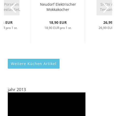
a Porselen
Neudorf Elektrischer
SHOV Ant
Teeglas Set,
Mokkakocher
Teekanne
zellan...
Sultan,...
Elegantes De
,94 EUR
18,90 EUR
26,99 
EUR pro 1 st.
18,90 EUR pro 1 st.
26,99 EUR pr
Weitere Küchen Artikel
jahr 2013