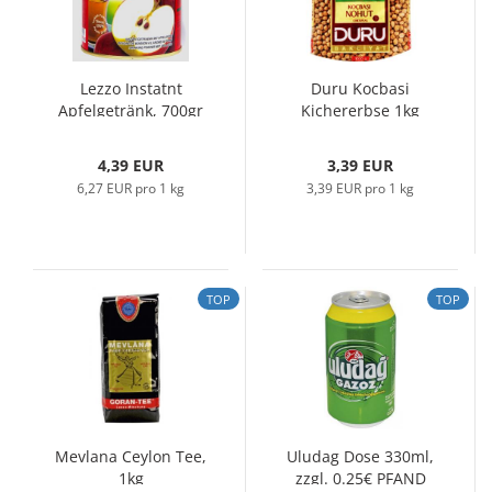
Lezzo Instatnt
Duru Kocbasi
Apfelgetränk, 700gr
Kichererbse 1kg
4,39 EUR
3,39 EUR
6,27 EUR pro 1 kg
3,39 EUR pro 1 kg
TOP
TOP
Mevlana Ceylon Tee,
Uludag Dose 330ml,
1kg
zzgl. 0.25€ PFAND