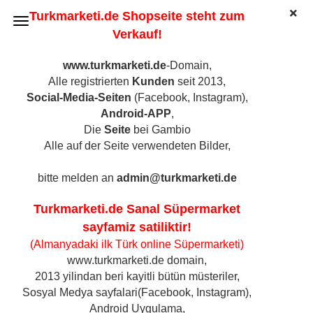
Turkmarketi.de Shopseite steht zum
Verkauf!
www.turkmarketi.de
-Domain,
Alle registrierten
Kunden
seit 2013,
Seit 2013 der türkische Markt in Ihrer Nähe
Social-Media-Seiten
(Facebook, Instagram),
Android-APP
,
Die
Seite
bei Gambio
Alle auf der Seite verwendeten Bilder,
Kostenloser Versand ab 100€
bitte melden an
admin@turkmarketi.de
Turkmarketi.de Sanal Süpermarket
sayfamiz satiliktir!
(Almanyadaki ilk Türk online Süpermarketi)
www.turkmarketi.de domain,
2013 yilindan beri kayitli bütün müsteriler,
Sosyal Medya sayfalari(Facebook, Instagram),
Android Uygulama,