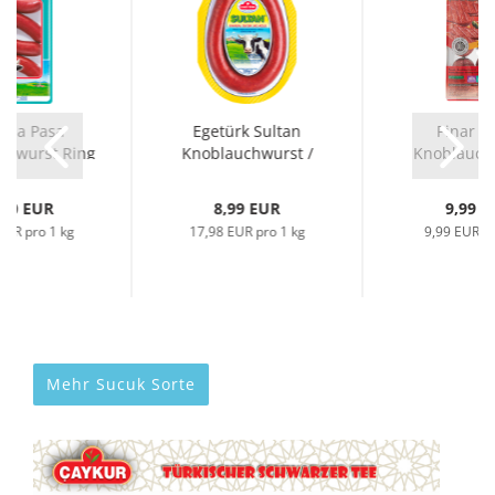
asa Pasa
Egetürk Sultan
Pinar S
chwurst Ring
Knoblauchwurst /
Knoblauchw
Sucuk...
Sucuk, Ring...
Sucuk Fing
,20 EUR
8,99 EUR
9,99 E
EUR pro 1 kg
17,98 EUR pro 1 kg
9,99 EUR pr
Mehr Sucuk Sorte