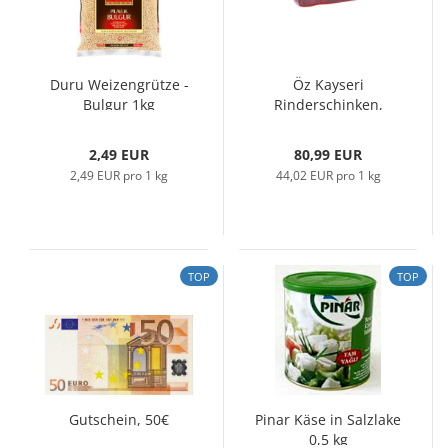
Duru Weizengrütze -
Öz Kayseri
Bulgur 1kg
Rinderschinken,
1840g
2,49 EUR
80,99 EUR
2,49 EUR pro 1 kg
44,02 EUR pro 1 kg
TOP
TOP
Gutschein, 50€
Pinar Käse in Salzlake
0,5 kg