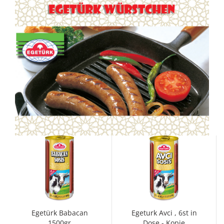
Egetürk Babacan
Egeturk Avci , 6st in
1500gr
Dose - Kopie