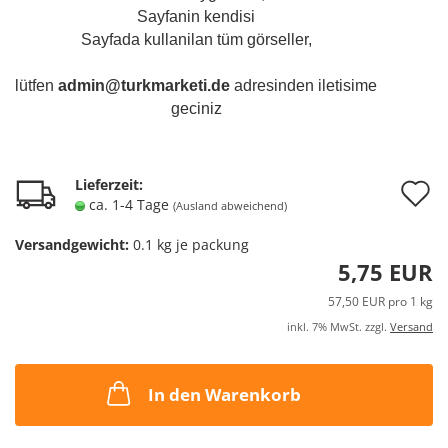
Sayfanin kendisi
Sayfada kullanilan tüm görseller,
lütfen
admin@turkmarketi.de
adresinden iletisime
geciniz
A
Lieferzeit:
ca. 1-4 Tage
(Ausland abweichend)
d
Versandgewicht:
0.1
kg je packung
M
5,75 EUR
57,50 EUR pro 1 kg
inkl. 7% MwSt. zzgl.
Versand
In den Warenkorb