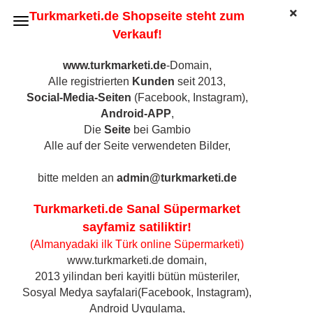
Turkmarketi.de Shopseite steht zum
Verkauf!
www.turkmarketi.de
-Domain,
Alle registrierten
Kunden
seit 2013,
Öz Kayseri Rinderschinken in Scheiben, 100gr
Social-Media-Seiten
(Facebook, Instagram),
(Art.Nr.:
3606
)
Android-APP
,
Die
Seite
bei Gambio
Alle auf der Seite verwendeten Bilder,
bitte melden an
admin@turkmarketi.de
Turkmarketi.de Sanal Süpermarket
sayfamiz satiliktir!
(Almanyadaki ilk Türk online Süpermarketi)
www.turkmarketi.de domain,
2013 yilindan beri kayitli bütün müsteriler,
Sosyal Medya sayfalari(Facebook, Instagram),
Android Uygulama,