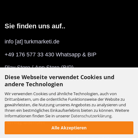
Sie finden uns auf..
info [at] turkmarketi.de
+49 176 577 33 430 Whatsapp & BIP
Play Store
/
App Store
(BIP)
Diese Webseite verwendet Cookies und
andere Technologien
Wir verwenden Cookies und ähnliche Technologien, auch von
Drittanbietern, um die ordentliche Funktionsweise der Website zu
gewährleisten, die Nutzung unseres Angebotes zu analysieren und
Ihnen ein bestmögliches Einkaufserlebnis bieten zu können. Weitere
Informationen finden Sie in unserer
Datenschutzerklärung
.
Vertrag widerrufen
Alle Akzeptieren