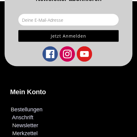
... und erhalten Sie einen ? €-Gutschein!
Mein Konto
B
estellungen
Anschrift
N
ewsletter
M
erkzettel