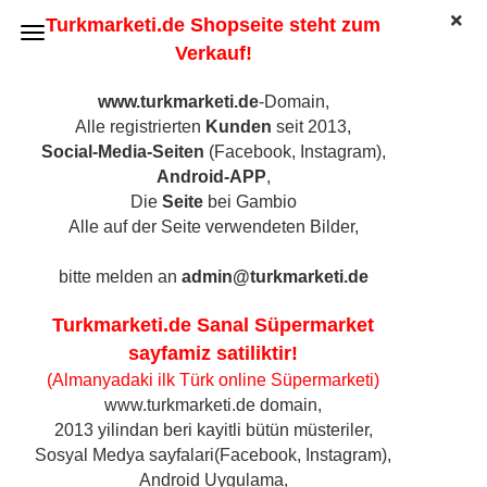
Turkmarketi.de Shopseite steht zum
Verkauf!
www.turkmarketi.de
-Domain,
Alle registrierten
Kunden
seit 2013,
TROCKENGEMÜSE
Social-Media-Seiten
(Facebook, Instagram),
Android-APP
,
Die
Seite
bei Gambio
Alle auf der Seite verwendeten Bilder,
Sortieren nach
Sortieren nach
21 pro Seite
pro Seite
bitte melden an
admin@turkmarketi.de
1
Turkmarketi.de Sanal Süpermarket
sayfamiz satiliktir!
(Almanyadaki ilk Türk online Süpermarketi)
www.turkmarketi.de domain,
2013 yilindan beri kayitli bütün müsteriler,
Sosyal Medya sayfalari(Facebook, Instagram),
Android Uygulama,