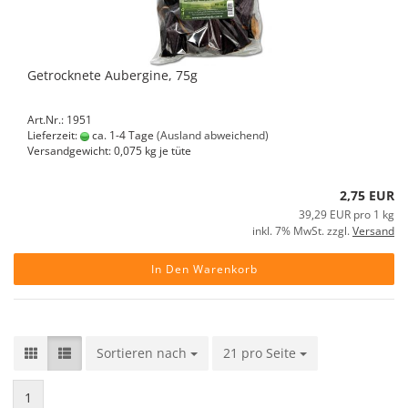
Getrocknete Aubergine, 75g
Art.Nr.: 1951
Lieferzeit:
ca. 1-4 Tage
(Ausland abweichend)
Versandgewicht:
0,075
kg je tüte
2,75 EUR
39,29 EUR pro 1 kg
inkl. 7% MwSt. zzgl.
Versand
In Den Warenkorb
Sortieren nach
Sortieren nach
21 pro Seite
pro Seite
1