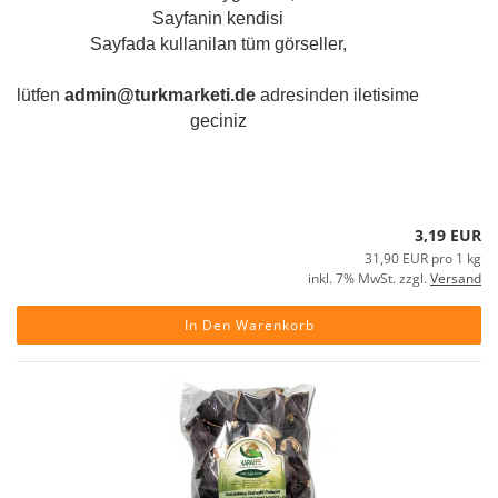
Sayfanin kendisi
Sayfada kullanilan tüm görseller,
Getrocknetet Okra, 100gr
lütfen
admin@turkmarketi.de
adresinden iletisime
geciniz
Art.Nr.: 1950
Lieferzeit:
Nicht Verfügbar
(Ausland abweichend)
Versandgewicht:
0,1
kg je tüte
3,19 EUR
31,90 EUR pro 1 kg
inkl. 7% MwSt. zzgl.
Versand
In Den Warenkorb