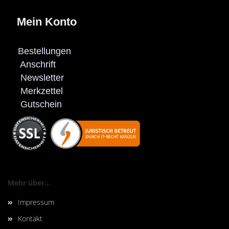
Mein Konto
B
estellungen
Anschrift
N
ewsletter
M
erkzettel
G
utschein
Mehr über...
Impressum
Kontakt