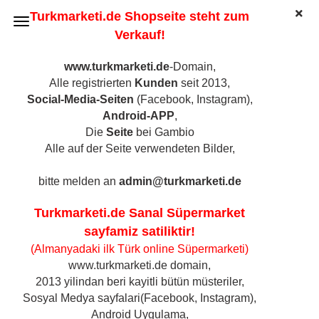
Turkmarketi.de Shopseite steht zum
Verkauf!
www.turkmarketi.de
-Domain,
Alle registrierten
Kunden
seit 2013,
Efepasa Inci Geflügel Cocktail Würstchen, 400gr
Social-Media-Seiten
(Facebook, Instagram),
(Art.Nr.:
3114
)
Android-APP
,
Die
Seite
bei Gambio
Alle auf der Seite verwendeten Bilder,
bitte melden an
admin@turkmarketi.de
Turkmarketi.de Sanal Süpermarket
sayfamiz satiliktir!
(Almanyadaki ilk Türk online Süpermarketi)
www.turkmarketi.de domain,
2013 yilindan beri kayitli bütün müsteriler,
Sosyal Medya sayfalari(Facebook, Instagram),
Android Uygulama,