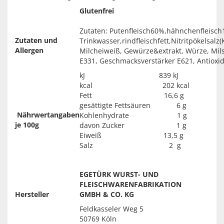
Glutenfrei
Zutaten: Putenfleisch60%,hähnchenfleisch
Zutaten und
Trinkwasser,rindfleischfett,Nitritpökelsalz
Allergen
Milcheiweiß, Gewürze&extrakt, Würze, Milsc
E331, Geschmacksverstärker E621, Antioxid
kJ 839 kJ
kcal 202 kcal
Fett 16,6 g
gesättigte Fettsäuren 6 g
Nährwertangaben
Kohlenhydrate 1 g
je 100g
davon Zucker 1 g
Eiweiß 13,5 g
Salz 2 g
EGETÜRK WURST- UND
FLEISCHWAREN­FABRIKATION
Hersteller
GMBH & CO. KG
Feldkasseler Weg 5
50769 Köln