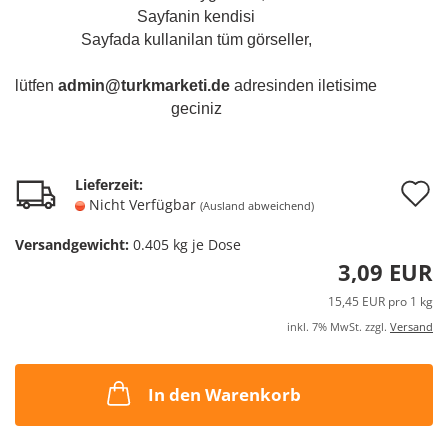
Sayfanin kendisi
Sayfada kullanilan tüm görseller,
lütfen
admin@turkmarketi.de
adresinden iletisime
geciniz
A
Lieferzeit:
Nicht Verfügbar
(Ausland abweichend)
d
Versandgewicht:
0.405
kg je Dose
M
3,09 EUR
15,45 EUR pro 1 kg
inkl. 7% MwSt. zzgl.
Versand
In den Warenkorb