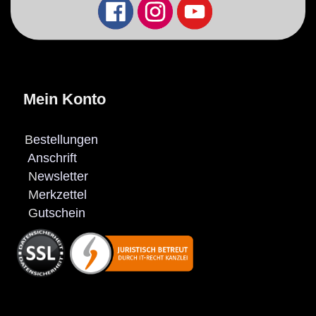
Mein Konto
B
estellungen
Anschrift
N
ewsletter
M
erkzettel
G
utschein