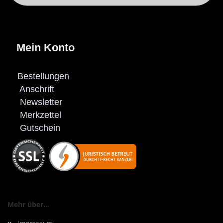
Mein Konto
B
estellungen
Anschrift
N
ewsletter
M
erkzettel
G
utschein
Mehr über...