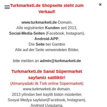
Turkmarketi.de Shopseite steht zum
Verkauf!
www.turkmarketi.de
-Domain,
Alle registrierten
Kunden
seit 2013,
Dogadan Quitten-Lindenblütentee, 20 Beutel
Social-Media-Seiten
(Facebook, Instagram),
(Art.Nr.:
5277
)
Android-APP
,
Die
Seite
bei Gambio
Alle auf der Seite verwendeten Bilder,
bitte melden an
admin@turkmarketi.de
Turkmarketi.de Sanal Süpermarket
sayfamiz satiliktir!
(Almanyadaki ilk Türk online Süpermarketi)
www.turkmarketi.de domain,
2013 yilindan beri kayitli bütün müsteriler,
Sosyal Medya sayfalari(Facebook, Instagram),
Android Uygulama,