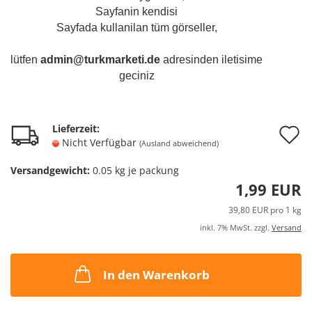
Sayfanin kendisi
Sayfada kullanilan tüm görseller,
lütfen
admin@turkmarketi.de
adresinden iletisime
geciniz
A
Lieferzeit:
Nicht Verfügbar
(Ausland abweichend)
d
Versandgewicht:
0.05
kg je packung
M
1,99 EUR
39,80 EUR pro 1 kg
inkl. 7% MwSt. zzgl.
Versand
In den Warenkorb