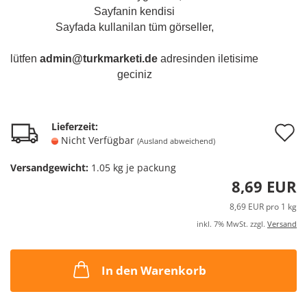
Sayfanin kendisi
Sayfada kullanilan tüm görseller,
lütfen
admin@turkmarketi.de
adresinden iletisime
geciniz
A
Lieferzeit:
Nicht Verfügbar
(Ausland abweichend)
d
Versandgewicht:
1.05
kg je packung
M
8,69 EUR
8,69 EUR pro 1 kg
inkl. 7% MwSt. zzgl.
Versand
In den Warenkorb