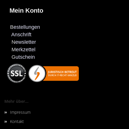
Mein Konto
B
estellungen
Anschrift
N
ewsletter
M
erkzettel
G
utschein
Mehr über...
Impressum
Kontakt