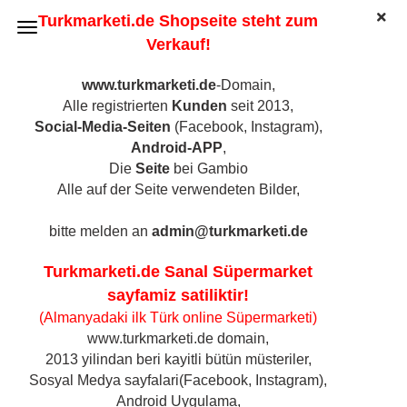
Turkmarketi.de Shopseite steht zum
Verkauf!
www.turkmarketi.de
-Domain,
Alle registrierten
Kunden
seit 2013,
Caykur Filiz Schwarzer Tee, 1kg
Social-Media-Seiten
(Facebook, Instagram),
(Art.Nr.:
5004
)
Android-APP
,
Die
Seite
bei Gambio
Alle auf der Seite verwendeten Bilder,
bitte melden an
admin@turkmarketi.de
Turkmarketi.de Sanal Süpermarket
sayfamiz satiliktir!
(Almanyadaki ilk Türk online Süpermarketi)
www.turkmarketi.de domain,
2013 yilindan beri kayitli bütün müsteriler,
Sosyal Medya sayfalari(Facebook, Instagram),
Android Uygulama,