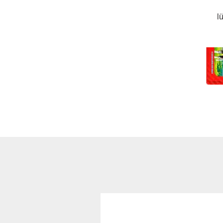
l
Süßwaren & Snacks
anzeigen
Chips & Snacks
Gummis / Halal Haribo
Kaugummis
Kekse & Kuchen
Schokolade