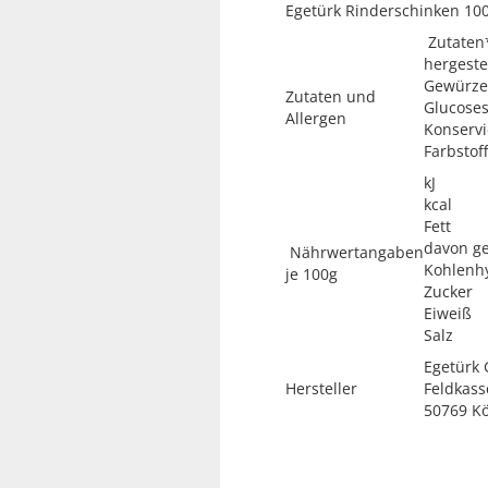
Egetürk Rinderschinken 10
Zutaten*
hergeste
Gewürze,
Zutaten und
Glucoses
Allergen
Konservi
Farbstoff
kJ
kca
Fe
davon ge
Nährwertangaben
Kohle
je 100g
Zuc
Eiw
Sa
Egetürk
Hersteller
Feldkass
50769 Kö