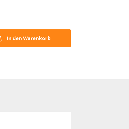
4,99 EUR
49,90 EUR pro 1 kg
inkl. 7% MwSt. zzgl.
Versand
In den Warenkorb