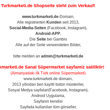
Turkmarketi.de Shopseite steht zum Verkauf!
www.turkmarketi.de
-Domain,
S
Alle registrierten
Kunden
seit 2013,
Social-Media-Seiten
(Facebook, Instagram),
Android-APP
,
T & GEWÜRZE
BACKWAREN
MILCHPRODUKTE
Die
Seite
bei Gambio
»
hinken -Türkisch Pastirma
Egetürk Bahar Rinderschinken in Scheiben, 100g
Alle auf der Seite verwendeten Bilder,
(Art.Nr
bitte melden an
admin@turkmarketi.de
Ege
Nüsse & Kerne &
Geschenkkörbe /
kmarketi.de Sanal Süpermarket sayfamiz satiliktir!
Rin
Trockenfrüchte anzeigen
Präsentkörbe anzeigen
(Almanyadaki ilk Türk online Süpermarketi)
Sch
Kerne - Çekirdek
Geschenkkörbe /
www.turkmarketi.de domain,
Präsentkörbe
Nüsse & Pistazien &
2013 yilindan beri kayitli bütün müsteriler,
Mandeln
Türkisches Teeset
Sosyal Medya sayfalari(Facebook, Instagram),
Trockenfrüchte
Android Uygulama,
Sayfanin kendisi
Versan
Sayfada kullanilan tüm görseller,