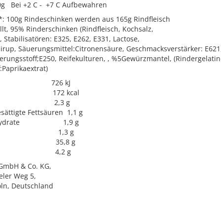
0g Bei +2 C - +7 C Aufbewahren
: 100g Rindeschinken werden aus 165g Rindfleisch
llt, 95% Rinderschinken (Rindfleisch, Kochsalz,
 Stabilisatören: E325, E262, E331, Lactose,
irup, Säuerungsmittel:Citronensäure, Geschmacksverstärker: E621,
erungsstoff;E250, Reifekulturen, , %5Gewürzmantel, (Rindergelati
:Paprikaextrat)
 726 kJ
l 172 kcal
tt 2,3 g
sättigte Fettsäuren 1,1 g
nhydrate 1,9 g
ker 1,3 g
eiß 35,8 g
lz 4,2 g
 GmbH & Co. KG,
eler Weg 5,
ln, Deutschland