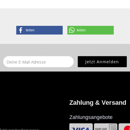
teilen
teilen
... und erhalten Sie einen ? €-Gutschein!
Sie bitte die
Homepage
zu diesem Artikel.
Zahlung & Versand
Zahlungsangebote