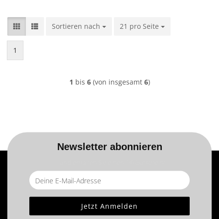
Sortieren nach
Sortieren nach
21 pro Seite
pro Seite
1
1
bis
6
(von insgesamt
6
)
Newsletter abonnieren
... und erhalten Sie einen ? €-Gutschein!