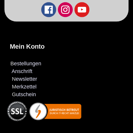
Mein Konto
B
estellungen
Anschrift
N
ewsletter
M
erkzettel
G
utschein