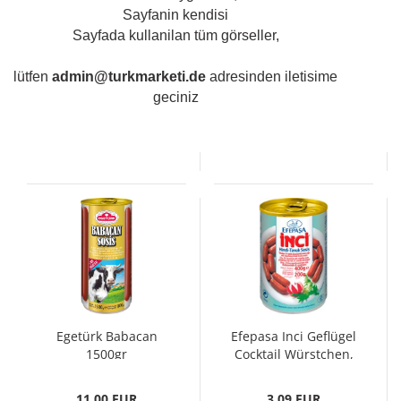
Sayfanin kendisi
Efepasa Burcu
Sayfada kullanilan tüm görseller,
Egeturk Avci , 6st in
Geflügelwürstchen,
Dose - Kopie
6st in Dose
lütfen
admin@turkmarketi.de
adresinden iletisime
geciniz
3,85 EUR
4,50 EUR
15,40 EUR pro 1 kg
18,00 EUR pro 1 kg
Egetürk Babacan
Efepasa Inci Geflügel
1500gr
Cocktail Würstchen,
400gr
11,00 EUR
3,09 EUR