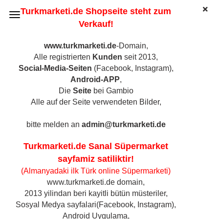
Turkmarketi.de Shopseite steht zum
Verkauf!
www.turkmarketi.de
-Domain,
Alle registrierten
Kunden
seit 2013,
Social-Media-Seiten
(Facebook, Instagram),
WURST - WÜRSTCHEN
Android-APP
,
Die
Seite
bei Gambio
Alle auf der Seite verwendeten Bilder,
Sortieren nach
Sortieren nach
21 pro Seite
pro Seite
bitte melden an
admin@turkmarketi.de
1
Turkmarketi.de Sanal Süpermarket
sayfamiz satiliktir!
(Almanyadaki ilk Türk online Süpermarketi)
www.turkmarketi.de domain,
2013 yilindan beri kayitli bütün müsteriler,
Sosyal Medya sayfalari(Facebook, Instagram),
Android Uygulama,