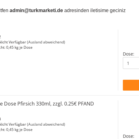
ütfen
admin@turkmarketi.de
adresinden iletisime geciniz
Tee Dose Bergamot 330ml, zzgl. 0.25€ PFAND
2
icht Verfügbar
(Ausland abweichend)
cht:
0,45
kg je Dose
Dose:
ee Dose Pfirsich 330ml, zzgl. 0.25€ PFAND
3
icht Verfügbar
(Ausland abweichend)
cht:
0,45
kg je Dose
Dose: