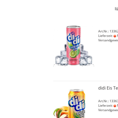
l
Süßwaren & Snacks
anzeigen
didi Eis 
Chips & Snacks
Gummis / Halal Haribo
Art.Nr.: 1336
Lieferzeit:
N
Kaugummis
Versandgewi
Kekse & Kuchen
Schokolade
didi Eis T
Art.Nr.: 1336
Lieferzeit:
N
Versandgewi