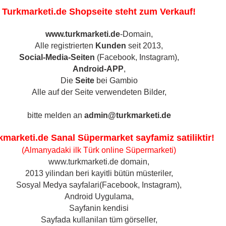
Turkmarketi.de Shopseite steht zum Verkauf!
www.turkmarketi.de
-Domain,
S
Alle registrierten
Kunden
seit 2013,
Social-Media-Seiten
(Facebook, Instagram),
Android-APP
,
T & GEWÜRZE
BACKWAREN
MILCHPRODUKTE
Die
Seite
bei Gambio
Alle auf der Seite verwendeten Bilder,
bitte melden an
admin@turkmarketi.de
Nüsse & Kerne &
Geschenkkörbe /
kmarketi.de Sanal Süpermarket sayfamiz satiliktir!
Trockenfrüchte anzeigen
Präsentkörbe anzeigen
(Almanyadaki ilk Türk online Süpermarketi)
Kerne - Çekirdek
Geschenkkörbe /
www.turkmarketi.de domain,
Präsentkörbe
Nüsse & Pistazien &
2013 yilindan beri kayitli bütün müsteriler,
p/de/
Mandeln
Türkisches Teeset
Sosyal Medya sayfalari(Facebook, Instagram),
Trockenfrüchte
Android Uygulama,
le Kategorien
o Seite
21 pro Seite
pro Seite
Sayfanin kendisi
Sayfada kullanilan tüm görseller,