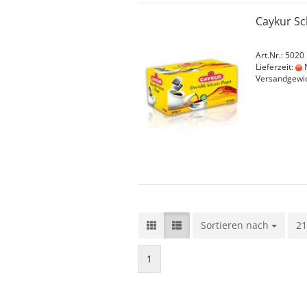
Caykur Sc
Art.Nr.: 5020
Lieferzeit:
N
Versandgewi
Sortieren nach
Sortieren nach
21
pr
1