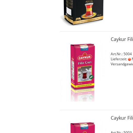
Caykur Fil
Art.Nr.: 5004
Lieferzeit:
N
Versandgewi
Caykur Fi
Art.Nr.: 5003