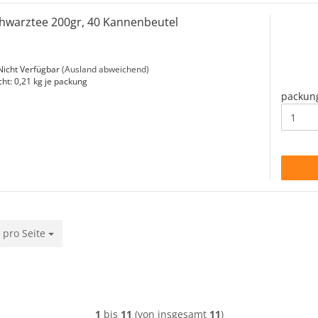
hwarztee 200gr, 40 Kannenbeutel
icht Verfügbar
(Ausland abweichend)
cht:
0,21
kg je packung
packun
 pro Seite
o Seite
1
bis
11
(von insgesamt
11
)