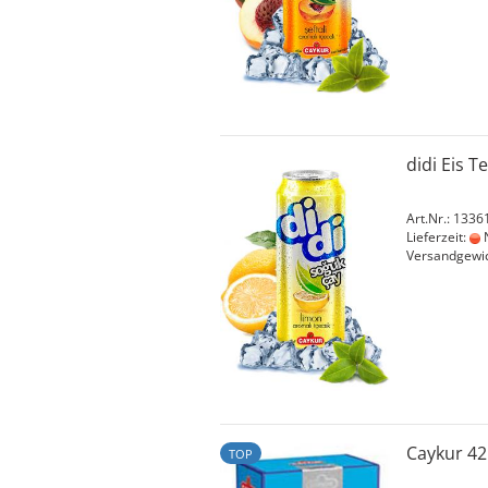
didi Eis 
Art.Nr.: 1336
Lieferzeit:
N
Versandgewi
Caykur 42
TOP