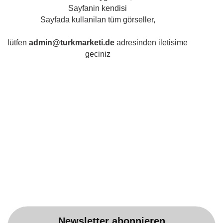
Nur 84,99 EUR
Sayfanin kendisi
28,33 EUR pro 1 kg
Sayfada kullanilan tüm görseller,
lütfen
admin@turkmarketi.de
adresinden iletisime
geciniz
Newsletter abonnieren