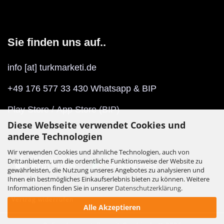
Sie finden uns auf..
info [at] turkmarketi.de
+49 176 577 33 430 Whatsapp & BIP
Play Store
/
App Store
(BIP)
Diese Webseite verwendet Cookies und
andere Technologien
Wir verwenden Cookies und ähnliche Technologien, auch von
Drittanbietern, um die ordentliche Funktionsweise der Website zu
gewährleisten, die Nutzung unseres Angebotes zu analysieren und
Ihnen ein bestmögliches Einkaufserlebnis bieten zu können. Weitere
Informationen finden Sie in unserer
Datenschutzerklärung
.
Vertrag widerrufen
Alle Akzeptieren