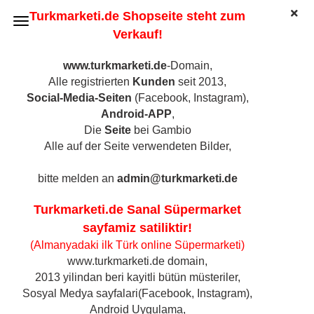
Turkmarketi.de Shopseite steht zum
Verkauf!
www.turkmarketi.de
-Domain,
Alle registrierten
Kunden
seit 2013,
Angebote
Social-Media-Seiten
(Facebook, Instagram),
Android-APP
,
Die
Seite
bei Gambio
Alle auf der Seite verwendeten Bilder,
-2%
bitte melden an
admin@turkmarketi.de
Turkmarketi.de Sanal Süpermarket
sayfamiz satiliktir!
(Almanyadaki ilk Türk online Süpermarketi)
www.turkmarketi.de domain,
1 Karton Mehmet
2013 yilindan beri kayitli bütün müsteriler,
Efendi Türkischer
Sosyal Medya sayfalari(Facebook, Instagram),
Kaffee...
Android Uygulama,