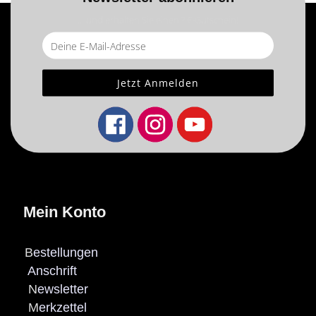
... und erhalten Sie einen ? €-Gutschein!
Mein Konto
B
estellungen
Anschrift
N
ewsletter
M
erkzettel