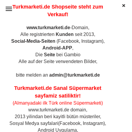
Turkmarketi.de Shopseite steht zum
Verkauf!
www.turkmarketi.de
-Domain,
Alle registrierten
Kunden
seit 2013,
Suntat Paprikamark Scharf Glas, 720ml
Social-Media-Seiten
(Facebook, Instagram),
(Art.Nr.:
1756
)
Android-APP
,
Die
Seite
bei Gambio
Alle auf der Seite verwendeten Bilder,
bitte melden an
admin@turkmarketi.de
Turkmarketi.de Sanal Süpermarket
sayfamiz satiliktir!
(Almanyadaki ilk Türk online Süpermarketi)
www.turkmarketi.de domain,
2013 yilindan beri kayitli bütün müsteriler,
Sosyal Medya sayfalari(Facebook, Instagram),
Android Uygulama,