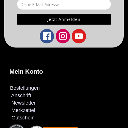
Mein Konto
B
estellungen
Anschrift
N
ewsletter
M
erkzettel
G
utschein