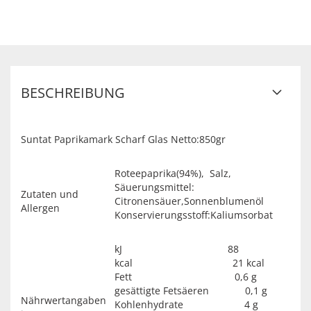
BESCHREIBUNG
Suntat Paprikamark Scharf Glas Netto:850gr
Roteepaprika(94%), Salz,
Säuerungsmittel:
Zutaten und
Citronensäuer,Sonnenblumenöl
Allergen
Konservierungsstoff:Kaliumsorbat
kJ 88
kcal 21 kcal
Fett 0,6 g
gesättigte Fetsäeren 0,1 g
Nährwertangaben
Kohlenhydrate 4 g