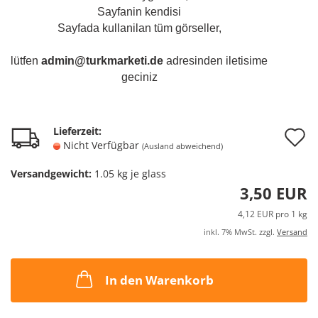
Sayfanin kendisi
Sayfada kullanilan tüm görseller,
lütfen
admin@turkmarketi.de
adresinden iletisime
geciniz
A
Lieferzeit:
Nicht Verfügbar
(Ausland abweichend)
d
Versandgewicht:
1.05
kg je glass
M
3,50 EUR
4,12 EUR pro 1 kg
inkl. 7% MwSt. zzgl.
Versand
In den Warenkorb