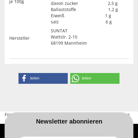
je 100g
davon zucker 2,5 g
Ballaststoffe 1,2 g
Eiweiß 1 g
salz 6 g
SUNTAT
Wattstr. 2-10
Hersteller
68199 Mannheim
teilen
teilen
Für weitere Informationen besuchen Sie bitte die
Homepage
zu diesem Artikel.
Newsletter abonnieren
... und erhalten Sie einen ? €-Gutschein!