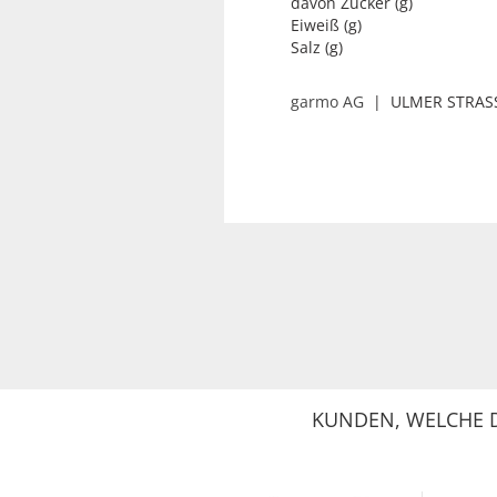
davon Zucker (g)
Eiweiß (g)
Salz (g)
garmo AG
| ULMER STRASS
KUNDEN, WELCHE D