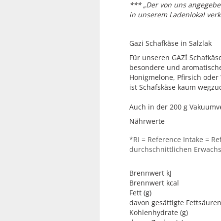
*** „Der von uns angegeben
in unserem Ladenlokal verk
Gazi Schafkäse in Salz
Für unseren GAZİ Schafkäse 
besondere und aromatische 
Honigmelone, Pfirsich oder
ist Schafskäse kaum wegzu
Auch in der 200 g Vakuumve
Nährwerte
*RI = Reference Intake = R
durchschnittlichen Erwachse
Brennwert kJ
Brennwert kcal
Fett (g)
davon gesättigte Fettsäuren
Kohlenhydrate (g)