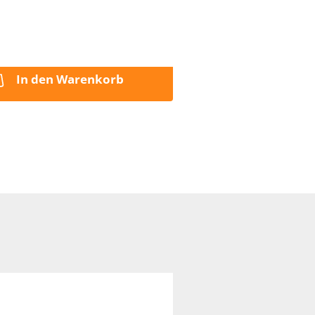
16,24 EUR pro 1 kg
inkl. 7% MwSt. zzgl.
Versand
In den Warenkorb