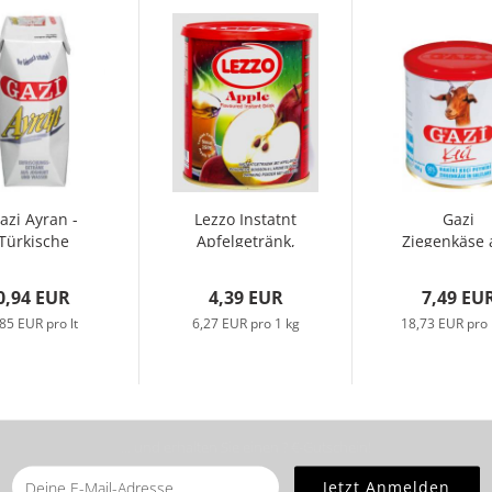
azi Ayran -
Lezzo Instatnt
Gazi
Türkische
Apfelgetränk,
Ziegenkäse 
hurtgetränk,
700gr
100%
etra-Pak,...
Ziegenmilc
0,94 EUR
4,39 EUR
7,49 EU
400g...
85 EUR pro lt
6,27 EUR pro 1 kg
18,73 EUR pro 
... und erhalten Sie einen ? €-Gutschein!
Sie bitte die
Homepage
zu diesem Artikel.