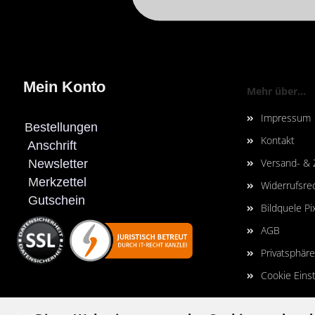
Mein Konto
Mehr über...
Impressum
B
estellungen
Kontakt
Anschrift
Versand- &
N
ewsletter
M
erkzettel
Widerrufsre
G
utschein
Bildquele Pi
AGB
Privatsphär
Cookie Eins