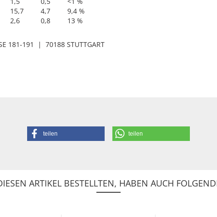
1,5
0,5
<1 %
15,7
4,7
9,4 %
2,6
0,8
13 %
E 181-191 | 70188 STUTTGART
teilen
teilen
IESEN ARTIKEL BESTELLTEN, HABEN AUCH FOLGENDE