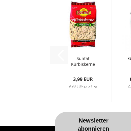
Suntat
G
Kürbiskerne
gesalzen &
Jog
geröstet
T
3,99 EUR
400gr...
9,98 EUR pro 1 kg
2,
Newsletter
Für weitere Informationen besuchen 
abonnieren