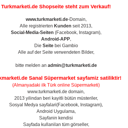
Turkmarketi.de Shopseite steht zum Verkauf!
www.turkmarketi.de
-Domain,
S
Alle registrierten
Kunden
seit 2013,
Social-Media-Seiten
(Facebook, Instagram),
Android-APP
,
T & GEWÜRZE
BACKWAREN
MILCHPRODUKTE
Die
Seite
bei Gambio
»
se Kuh / Schafe / Ziege
Gazi Schafskäse aus 100% Schafmilch, 800g
Alle auf der Seite verwendeten Bilder,
(Art.Nr
bitte melden an
admin@turkmarketi.de
Gaz
Nüsse & Kerne &
Geschenkkörbe /
kmarketi.de Sanal Süpermarket sayfamiz satiliktir!
aus
Trockenfrüchte anzeigen
Präsentkörbe anzeigen
(Almanyadaki ilk Türk online Süpermarketi)
Sch
Kerne - Çekirdek
Geschenkkörbe /
www.turkmarketi.de domain,
Präsentkörbe
Nüsse & Pistazien &
2013 yilindan beri kayitli bütün müsteriler,
Mandeln
Türkisches Teeset
Sosyal Medya sayfalari(Facebook, Instagram),
Trockenfrüchte
Android Uygulama,
Versan
Sayfanin kendisi
Sayfada kullanilan tüm görseller,