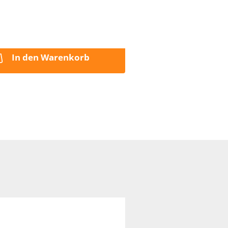
16,24 EUR pro 1 kg
inkl. 7% MwSt. zzgl.
Versand
In den Warenkorb