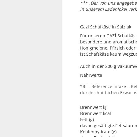
*** „Der von uns angegeben
in unserem Ladenlokal verk
Gazi Schafkäse in Salz
Für unseren GAZİ Schafkäse 
besondere und aromatische 
Honigmelone, Pfirsich oder
ist Schafskäse kaum wegzu
Auch in der 200 g Vakuumve
Nährwerte
*RI = Reference Intake = R
durchschnittlichen Erwachse
Brennwert kJ
Brennwert kcal
Fett (g)
davon gesättigte Fettsäuren
Kohlenhydrate (g)