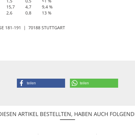
1,5
0,5
<1 %
15,7
4,7
9,4 %
2,6
0,8
13 %
E 181-191 | 70188 STUTTGART
teilen
teilen
IESEN ARTIKEL BESTELLTEN, HABEN AUCH FOLGENDE