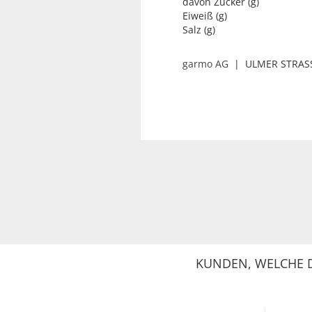
davon Zucker (g)
Eiweiß (g)
Salz (g)
garmo AG
| ULMER STRASS
KUNDEN, WELCHE D