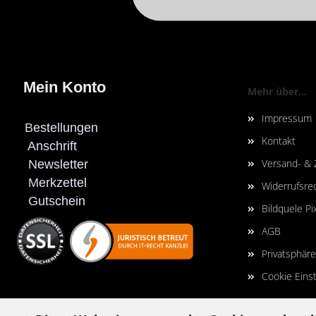
Mein Konto
Mehr über...
Impressum
B
estellungen
Kontakt
Anschrift
Versand- &
N
ewsletter
M
erkzettel
Widerrufsre
G
utschein
Bildquele Pi
AGB
Privatsphär
Cookie Eins