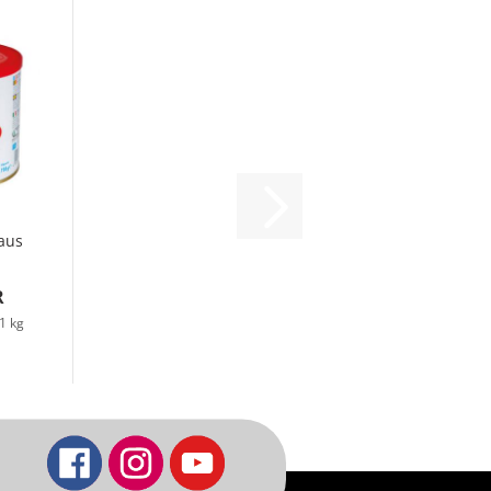
aus
h,
R
1 kg