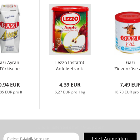
azi Ayran -
Lezzo Instatnt
Gazi
Türkische
Apfelgetränk,
Ziegenkäse 
hurtgetränk,
700gr
100%
etra-Pak,...
Ziegenmilc
0,94 EUR
4,39 EUR
7,49 EU
400g...
85 EUR pro lt
6,27 EUR pro 1 kg
18,73 EUR pro 
... und erhalten Sie einen ? €-Gutschein!
Sie bitte die
Homepage
zu diesem Artikel.