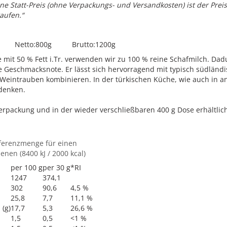
e Statt-Preis (ohne Verpackungs- und Versandkosten) ist der Preis,
aufen.“
lak Netto:800g Brutto:1200g
mit 50 % Fett i.Tr. verwenden wir zu 100 % reine Schafmilch. Dadu
Geschmacksnote. Er lässt sich hervorragend mit typisch südländi
 Weintrauben kombinieren. In der türkischen Küche, wie auch in 
denken.
rpackung und in der wieder verschließbaren 400 g Dose erhältlich
eferenzmenge für einen
nen (8400 kJ / 2000 kcal)
per 100 g
per 30 g
*RI
1247
374,1
302
90,6
4,5 %
25,8
7,7
11,1 %
 (g)
17,7
5,3
26,6 %
1,5
0,5
<1 %