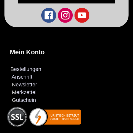
Mein Konto
B
estellungen
Anschrift
N
ewsletter
M
erkzettel
G
utschein