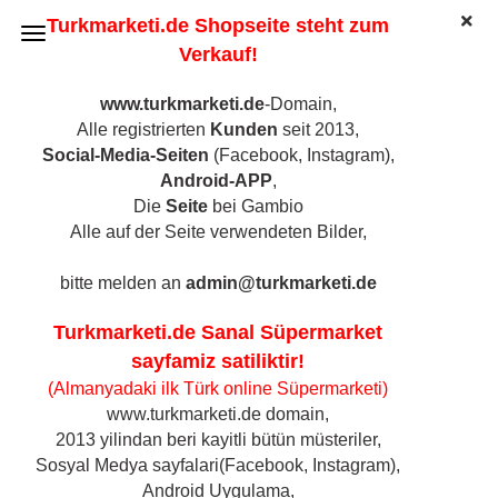
Turkmarketi.de Shopseite steht zum
Verkauf!
www.turkmarketi.de
-Domain,
Alle registrierten
Kunden
seit 2013,
Suntat Original Ceylon Tee ,1kg
Social-Media-Seiten
(Facebook, Instagram),
(Art.Nr.:
5061
)
Android-APP
,
Die
Seite
bei Gambio
Alle auf der Seite verwendeten Bilder,
bitte melden an
admin@turkmarketi.de
Turkmarketi.de Sanal Süpermarket
sayfamiz satiliktir!
(Almanyadaki ilk Türk online Süpermarketi)
www.turkmarketi.de domain,
2013 yilindan beri kayitli bütün müsteriler,
Sosyal Medya sayfalari(Facebook, Instagram),
Android Uygulama,