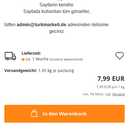
Sayfanin kendisi
Sayfada kullanilan tüm görseller,
lütfen
admin@turkmarketi.de
adresinden iletisime
geciniz
A
Lieferzeit:
ca. 1 Woche
(Ausland abweichend)
d
Versandgewicht:
1.05
kg je packung
M
7,99 EUR
7,99 EUR pro 1 kg
inkl. 7% MwSt. zzgl.
Versand
In den Warenkorb