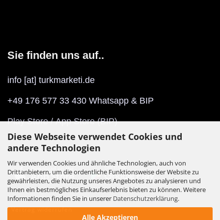
Sie finden uns auf..
info [at] turkmarketi.de
+49 176 577 33 430 Whatsapp & BIP
Play Store
/
App Store
(BIP)
Diese Webseite verwendet Cookies und
andere Technologien
Wir verwenden Cookies und ähnliche Technologien, auch von
Drittanbietern, um die ordentliche Funktionsweise der Website zu
gewährleisten, die Nutzung unseres Angebotes zu analysieren und
Ihnen ein bestmögliches Einkaufserlebnis bieten zu können. Weitere
Informationen finden Sie in unserer
Datenschutzerklärung
.
Vertrag widerrufen
Alle Akzeptieren