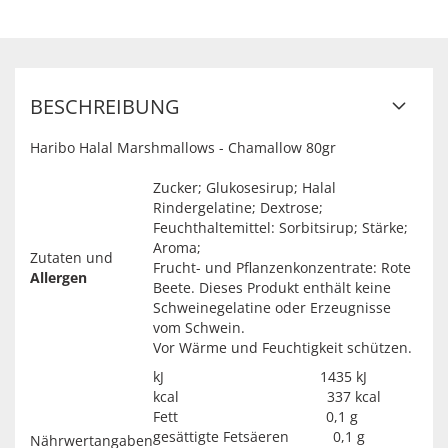
BESCHREIBUNG
Haribo Halal Marshmallows - Chamallow 80gr
Zucker; Glukosesirup; Halal
Rindergelatine; Dextrose;
Feuchthaltemittel: Sorbitsirup; Stärke;
Aroma;
Zutaten und
Frucht- und Pflanzenkonzentrate: Rote
Allergen
Beete. Dieses Produkt enthält keine
Schweinegelatine oder Erzeugnisse
vom Schwein.
Vor Wärme und Feuchtigkeit schützen.
kJ 1435 kJ
kcal 337 kcal
Fett 0,1 g
gesättigte Fetsäeren 0,1 g
Nährwertangaben