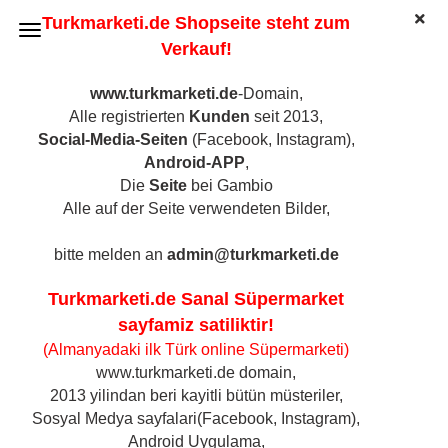
Turkmarketi.de Shopseite steht zum
Verkauf!
www.turkmarketi.de
-Domain,
Alle registrierten
Kunden
seit 2013,
Haribo Halal Marshmallows - Chamallow 80gr
Social-Media-Seiten
(Facebook, Instagram),
Android-APP
,
Die
Seite
bei Gambio
Alle auf der Seite verwendeten Bilder,
bitte melden an
admin@turkmarketi.de
Turkmarketi.de Sanal Süpermarket
sayfamiz satiliktir!
(Almanyadaki ilk Türk online Süpermarketi)
www.turkmarketi.de domain,
2013 yilindan beri kayitli bütün müsteriler,
Sosyal Medya sayfalari(Facebook, Instagram),
Android Uygulama,