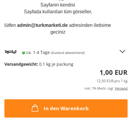
Sayfanin kendisi
Sayfada kullanilan tüm görseller,
lütfen
admin@turkmarketi.de
adresinden iletisime
geciniz
A
Lieferzeit:
ca. 1-4 Tage
(Ausland abweichend)
d
Versandgewicht:
0.1
kg je packung
M
1,00 EUR
12,50 EUR pro 1 kg
inkl. 7% MwSt. zzgl.
Versand
In den Warenkorb