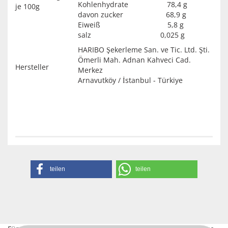
Kohlenhydrate 78,4 g
je 100g
davon zucker 68,9 g
Eiweiß 5,8 g
salz 0,025 g
HARIBO Şekerleme San. ve Tic. Ltd. Şti.
Ömerli Mah. Adnan Kahveci Cad.
Hersteller
Merkez
Arnavutköy / İstanbul - Türkiye
teilen
teilen