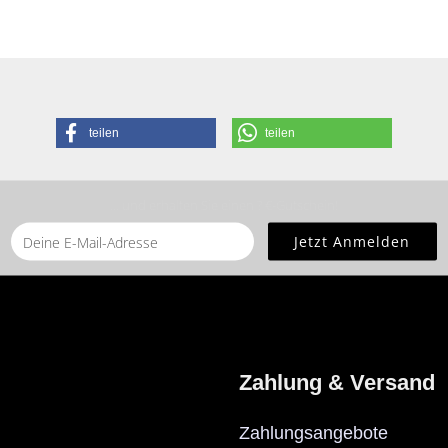
teilen
teilen
... und erhalten Sie einen ? €-Gutschein!
Sie bitte die
Homepage
zu diesem Artikel.
Zahlung & Versand
Zahlungsangebote