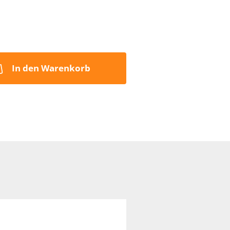
8,99 EUR
17,98 EUR pro 1 kg
inkl. 7% MwSt. zzgl.
Versand
In den Warenkorb