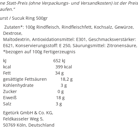
e Statt-Preis (ohne Verpackungs- und Versandkosten) ist der Preis,
aufen.“
rst / Sucuk Ring 500gr
Zutaten*: 100g Rindfleisch, Rindfleischfett, Kochsalz, Gewürze,
Dextrose,
Maltodextrin, Antioxidationsmittel: E301, Geschmacksverstärker:
n
E621, Konservierungsstoff: E 250, Säurungsmittel: Zitronensäure,
*bezogen auf 100g Fertigerzeugnis
kJ 652 kJ
kcal 399 kcal
Fett 34 g
gesättigte Fettsäuren 18,2 g
Kohlenhydrate 3 g
Zucker 0 g
Eiweiß 18 g
Salz 3 g
Egetürk GmbH & Co. KG,
Feldkasseler Weg 5,
50769 Köln, Deutschland