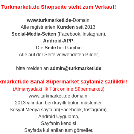
Turkmarketi.de Shopseite steht zum Verkauf!
www.turkmarketi.de
-Domain,
S
Alle registrierten
Kunden
seit 2013,
Social-Media-Seiten
(Facebook, Instagram),
Android-APP
,
T & GEWÜRZE
BACKWAREN
MILCHPRODUKTE
Die
Seite
bei Gambio
»
hwurst / Sucuk
Egetürk Sultan Knoblauchwurst / Sucuk, Ring 500gr
Alle auf der Seite verwendeten Bilder,
(Art.Nr
bitte melden an
admin@turkmarketi.de
Ege
Nüsse & Kerne &
Geschenkkörbe /
kmarketi.de Sanal Süpermarket sayfamiz satiliktir!
Kno
Trockenfrüchte anzeigen
Präsentkörbe anzeigen
(Almanyadaki ilk Türk online Süpermarketi)
Suc
Kerne - Çekirdek
Geschenkkörbe /
www.turkmarketi.de domain,
Präsentkörbe
Nüsse & Pistazien &
2013 yilindan beri kayitli bütün müsteriler,
Mandeln
Türkisches Teeset
Sosyal Medya sayfalari(Facebook, Instagram),
Trockenfrüchte
Android Uygulama,
Sayfanin kendisi
Versan
Sayfada kullanilan tüm görseller,