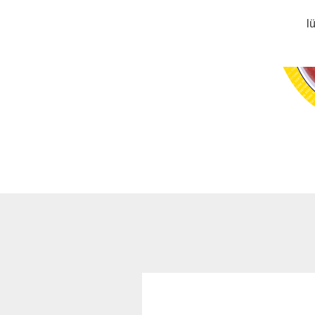
l
Süßwaren & Snacks
anzeigen
Chips & Snacks
Gummis / Halal Haribo
Kaugummis
Kekse & Kuchen
Schokolade