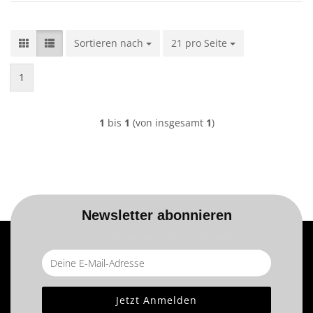
Sortieren nach
Sortieren nach
21 pro Seite
pro Seite
1
1
bis
1
(von insgesamt
1
)
Newsletter abonnieren
... und erhalten Sie einen ? €-Gutschein!