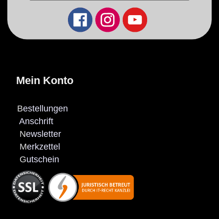
Mein Konto
B
estellungen
Anschrift
N
ewsletter
M
erkzettel
G
utschein