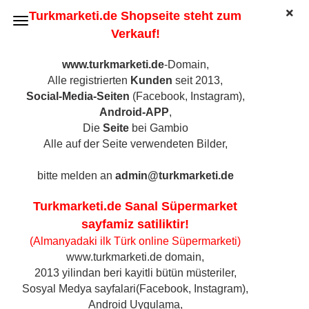
Turkmarketi.de Shopseite steht zum
Verkauf!
www.turkmarketi.de
-Domain,
Alle registrierten
Kunden
seit 2013,
Social-Media-Seiten
(Facebook, Instagram),
Android-APP
,
Die
Seite
bei Gambio
Pakmaya
Alle auf der Seite verwendeten Bilder,
http://www.pakmaya.com.tr/tr
bitte melden an
admin@turkmarketi.de
Sortieren nach
Sortieren nach
21 pro Seite
pro Seite
Turkmarketi.de Sanal Süpermarket
1
sayfamiz satiliktir!
(Almanyadaki ilk Türk online Süpermarketi)
www.turkmarketi.de domain,
2013 yilindan beri kayitli bütün müsteriler,
Sosyal Medya sayfalari(Facebook, Instagram),
Android Uygulama,