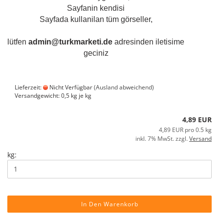
Sayfanin kendisi
Sayfada kullanilan tüm görseller,
lütfen
admin@turkmarketi.de
adresinden iletisime
geciniz
Pakmaya Hefe, Backhefe / Ohne Gluten 500g
Art.Nr.: 602
Lieferzeit:
Nicht Verfügbar
(Ausland abweichend)
Versandgewicht:
0,5
kg je kg
4,89 EUR
4,89 EUR pro 0.5 kg
inkl. 7% MwSt. zzgl.
Versand
kg:
In Den Warenkorb