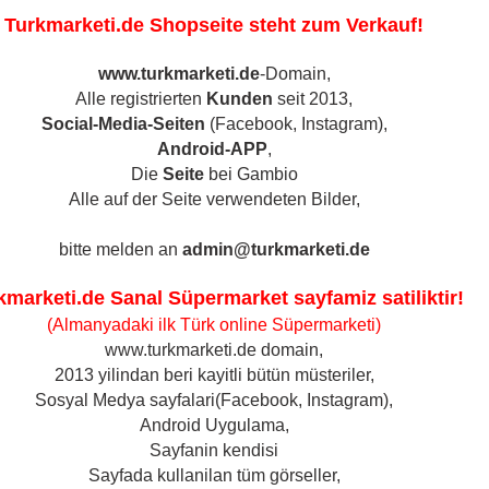
Turkmarketi.de Shopseite steht zum Verkauf!
www.turkmarketi.de
-Domain,
S
Alle registrierten
Kunden
seit 2013,
Social-Media-Seiten
(Facebook, Instagram),
Android-APP
,
T & GEWÜRZE
BACKWAREN
MILCHPRODUKTE
Die
Seite
bei Gambio
Alle auf der Seite verwendeten Bilder,
bitte melden an
admin@turkmarketi.de
Nüsse & Kerne &
Geschenkkörbe /
kmarketi.de Sanal Süpermarket sayfamiz satiliktir!
Trockenfrüchte anzeigen
Präsentkörbe anzeigen
(Almanyadaki ilk Türk online Süpermarketi)
Kerne - Çekirdek
Geschenkkörbe /
www.turkmarketi.de domain,
Präsentkörbe
Nüsse & Pistazien &
2013 yilindan beri kayitli bütün müsteriler,
Mandeln
Türkisches Teeset
Sosyal Medya sayfalari(Facebook, Instagram),
Trockenfrüchte
Android Uygulama,
 pro Seite
o Seite
Sayfanin kendisi
Sayfada kullanilan tüm görseller,