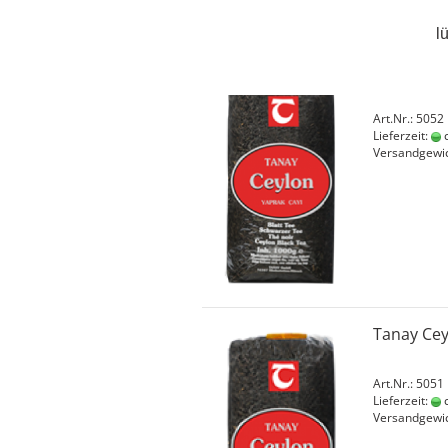
l
Süßwaren & Snacks
anzeigen
Tanay Cey
Chips & Snacks
Gummis / Halal Haribo
Art.Nr.: 5052
Lieferzeit:
c
Kaugummis
Versandgewi
Kekse & Kuchen
Schokolade
Tanay Cey
Art.Nr.: 5051
Lieferzeit:
c
Versandgewi