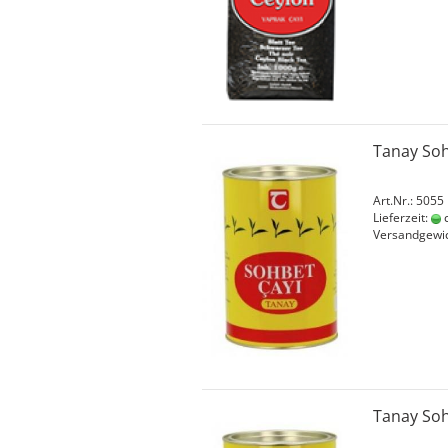
Tanay Soh
Art.Nr.: 5055
Lieferzeit:
c
Versandgewi
Tanay Soh