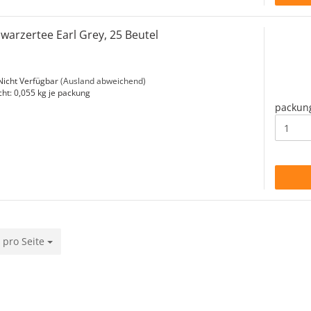
warzertee Earl Grey, 25 Beutel
icht Verfügbar
(Ausland abweichend)
cht:
0,055
kg je packung
packun
 pro Seite
o Seite