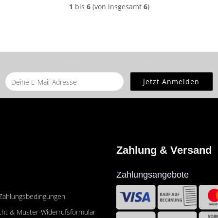
1
bis
6
(von insgesamt
6
)
... und erhalten Sie einen ? €-Gutschein!
Zahlung & Versand
Zahlungsangebote
 Zahlungsbedingungen
cht & Muster-Widerrufsformular