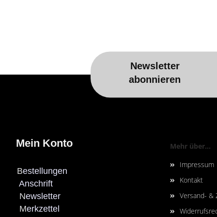
Newsletter
abonnieren
Mein Konto
Mehr über...
Impressum
B
estellungen
Kontakt
Anschrift
Versand- &
N
ewsletter
M
erkzettel
Widerrufsre