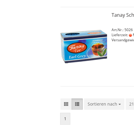
Tanay Sch
Art.Nr.: 5026
Lieferzeit:
N
Versandgewi
Sortieren nach
Sortieren nach
21
pr
1