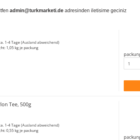
ütfen
admin@turkmarketi.de
adresinden iletisime geciniz
lon Tee, 1kg
a. 1-4 Tage
(Ausland abweichend)
cht:
1,05
kg je packung
packun
lon Tee, 500g
a. 1-4 Tage
(Ausland abweichend)
cht:
0,55
kg je packung
packun