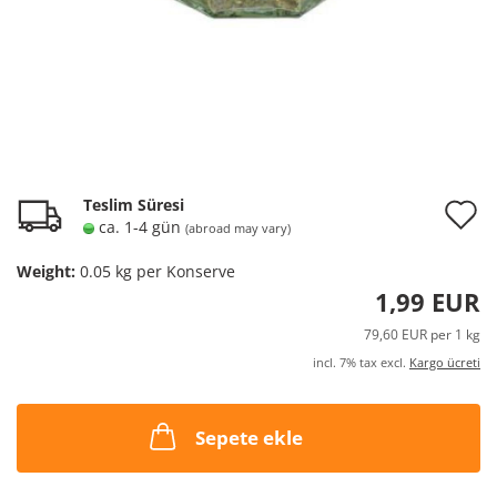
A
Teslim Süresi
ca. 1-4 gün
(abroad may vary)
t
Weight:
0.05
kg per Konserve
w
1,99 EUR
l
79,60 EUR per 1 kg
incl. 7% tax excl.
Kargo ücreti
Sepete ekle