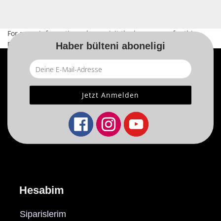
For more information, please visit the
home page
for this
product.
Haber bülteni aboneligi
Hesabim
Siparislerim