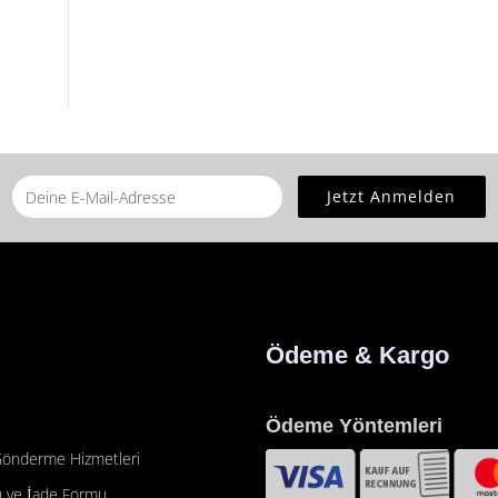
he
home page
for this product.
Ödeme & Kargo
Ödeme Yöntemleri
önderme Hizmetleri
 ve İade Formu