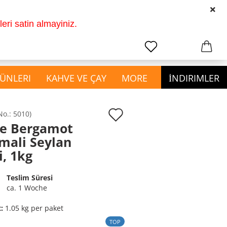
2011 den beri hikayemiz
TR
Login
ri satin almayiniz.
earch...
Change language
Email
ÜNLERI
KAHVE VE ÇAY
MORE
İNDIRIMLER
Password
Add
No.:
5010
)
ce Bergamot
to
show Ev ve Kozmetik
mali Seylan
wish
Ürünleri
i, 1kg
Create a new account
Bardak ve Çatal Kaşık
list
Forgot password?
Mutfak Malzemeleri
Teslim Süresi
Temizlik Malzemeleri
ca. 1 Woche
t:
1.05
kg per paket
TOP