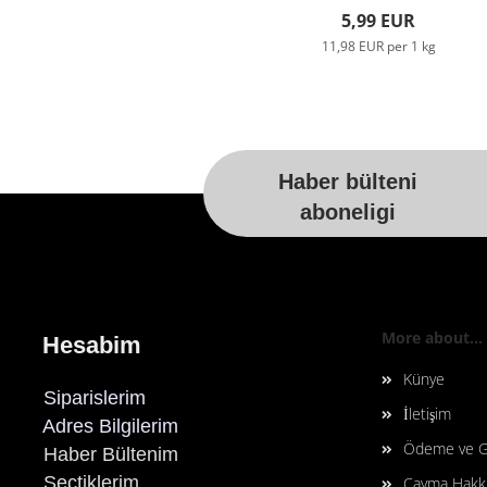
5,99 EUR
11,98 EUR per 1 kg
Haber bülteni
For more information, please visit t
aboneligi
More about...
Hesabim
Künye
Siparislerim
İletişim
Adres Bilgilerim
Ödeme ve G
Haber Bültenim
Sectiklerim
Cayma Hakkı