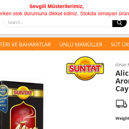
Sevgili Müsterilerimiz,
lerken stok durumuna dikkat ediniz. Stokda olmayan ürünle
S
TERI VE BAHARATLAR
UNLU MAMÜLLER
SÜT ÜR
»
tleri
Alice Bergamot Aromali Seylan Cayi, 1kg
(Ürün 
show Hediyesepeti
Ali
show Kuruyemis ve
Çay Seti
Aro
Kurutulmus Meyveler
Hediyesepeti
Cay
Kabak ve Ayçekirdeği
Kurutulmuş Meyveler
Kuruyemis Cesitleri
Weigh