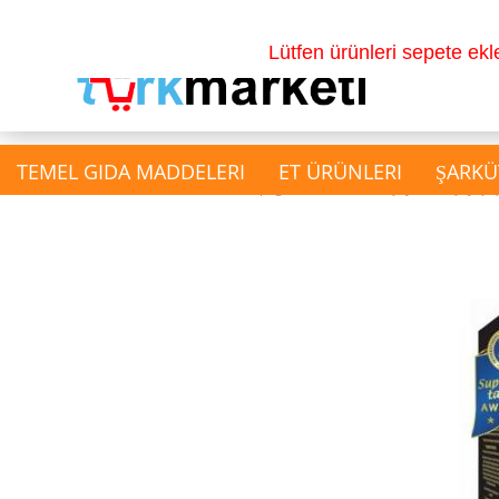
Lütfen ürünleri sepete ek
TEMEL GIDA MADDELERI
ET ÜRÜNLERI
ŞARKÜ
»
»
Main page
Kahve ve Çay
Çay Çeşi
show İçecekler
Gazlı İçecek
Su & Salgam Suyu
Doğal Meyve Sulari