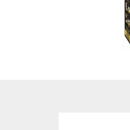
show Şekerleme ve
Atıştırmalıklar
Bisküvi ve Kekler
Çikolata Çeşitleri
Cips ve Atıştırmalıklar
Helal Haribo
Sakiz Çeşitleri