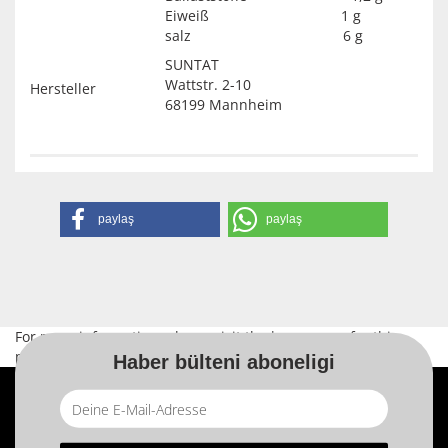
Eiweiß 1 g
salz 6 g
SUNTAT
Wattstr. 2-10
Hersteller
68199 Mannheim
paylaş
paylaş
For more information, please visit the
home page
for this
product.
Haber bülteni aboneligi