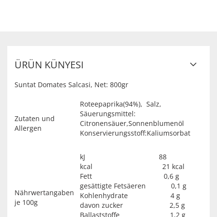
ÜRÜN KÜNYESI
Suntat Domates Salcasi, Net: 800gr
Roteepaprika(94%), Salz,
Säuerungsmittel:
Zutaten und
Citronensäuer,Sonnenblumenöl
Allergen
Konservierungsstoff:Kaliumsorbat
kJ 88
kcal 21 kcal
Fett 0,6 g
gesättigte Fetsäeren 0,1 g
Nährwertangaben
Kohlenhydrate 4 g
je 100g
davon zucker 2,5 g
Ballaststoffe 1,2 g