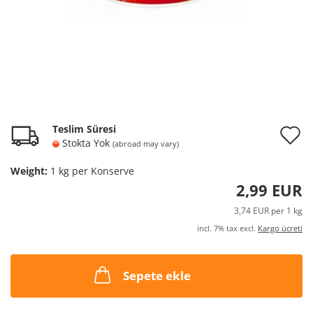
A
Teslim Süresi
Stokta Yok
(abroad may vary)
t
Weight:
1
kg per Konserve
w
2,99 EUR
l
3,74 EUR per 1 kg
incl. 7% tax excl.
Kargo ücreti
Sepete ekle