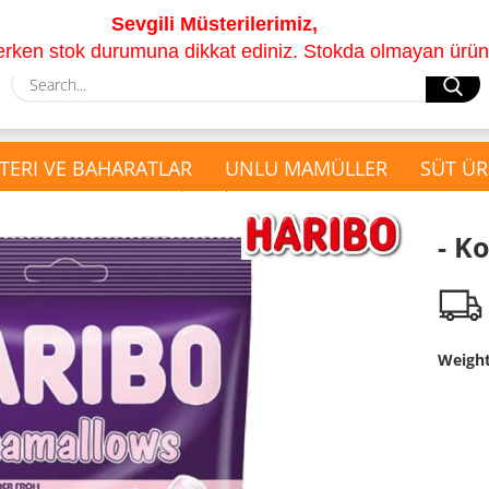
Sevgili Müsterilerimiz,
lerken stok durumuna dikkat ediniz. Stokda olmayan ürünle
S
TERI VE BAHARATLAR
UNLU MAMÜLLER
SÜT ÜR
»
»
r
Helal Haribo
- Kopie - Kopie
- K
show Hediyesepeti
show Kuruyemis ve
Çay Seti
Kurutulmus Meyveler
Hediyesepeti
Kabak ve Ayçekirdeği
Weigh
Kurutulmuş Meyveler
Kuruyemis Cesitleri