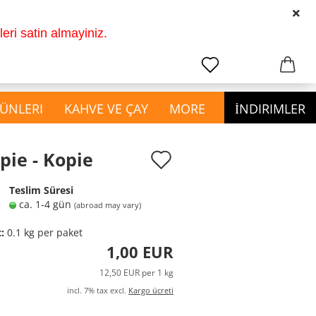
2011 den beri hikayemiz
TR
Login
ri satin almayiniz.
earch...
Change language
Email
ÜNLERI
KAHVE VE ÇAY
MORE
İNDIRIMLER
Password
Add
opie - Kopie
to
show Ev ve Kozmetik
Teslim Süresi
wish
Ürünleri
ca. 1-4 gün
(abroad may vary)
Create a new account
Bardak ve Çatal Kaşık
list
t:
0.1
kg per paket
Forgot password?
Mutfak Malzemeleri
1,00 EUR
Temizlik Malzemeleri
12,50 EUR per 1 kg
incl. 7% tax excl.
Kargo ücreti