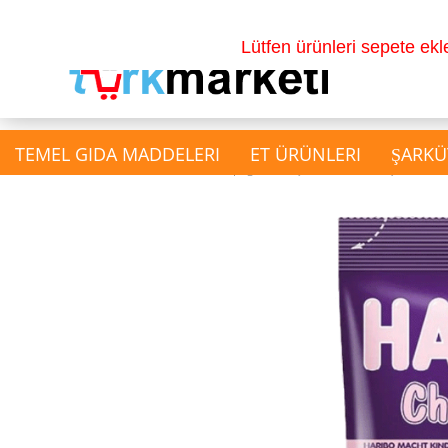
Lütfen ürünleri sepete ek
TEMEL GIDA MADDELERI
ET ÜRÜNLERI
ŞARKÜ
»
Main page
Şekerleme ve Atıştırmalıkla
show İçecekler
Gazlı İçecek
Su & Salgam Suyu
Doğal Meyve Sulari