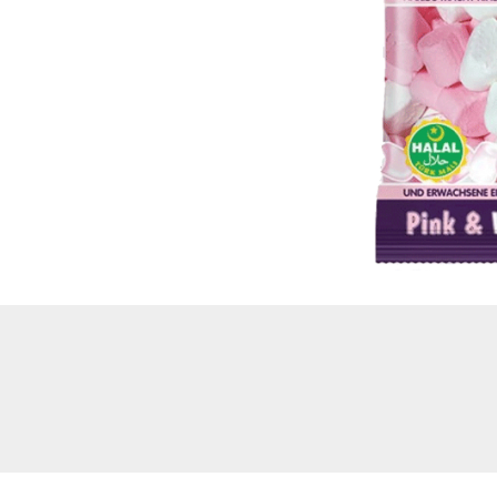
show Şekerleme ve
Atıştırmalıklar
Bisküvi ve Kekler
Çikolata Çeşitleri
Cips ve Atıştırmalıklar
Helal Haribo
Sakiz Çeşitleri