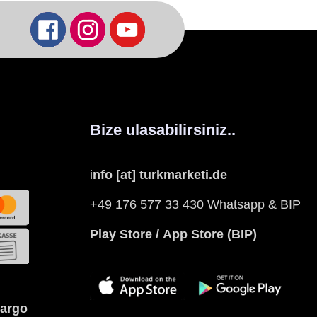
Bize ulasabilirsiniz..
i
nfo [at] turkmarketi.de
+49 176 577 33 430 Whatsapp & BIP
Play Store
/
App Store
(BIP)
kargo