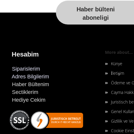
Haber bülteni
aboneligi
More about...
Hesabim
Künye
Siparislerim
İletişim
Adres Bilgilerim
Ödeme ve G
Haber Bültenim
Sectiklerim
Cayma Hakkı
Hediye Cekim
Juristisch b
Genel Kullan
Gizlilik ve V
Cookie Eins