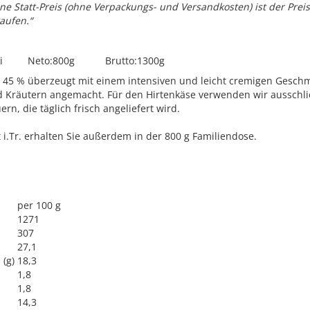
e Statt-Preis (ohne Verpackungs- und Versandkosten) ist der Preis,
aufen.“
 Yagli Neto:800g Brutto:1300g
c 45 % überzeugt mit einem intensiven und leicht cremigen Gesch
d Kräutern angemacht. Für den Hirtenkäse verwenden wir ausschlie
n, die täglich frisch angeliefert wird.
t i.Tr. erhalten Sie außerdem in der 800 g Familiendose.
per 100 g
1271
307
27,1
 (g)
18,3
1,8
1,8
14,3