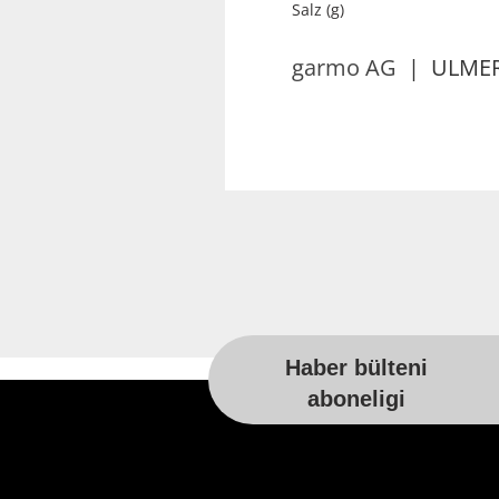
Salz (g)
garmo AG
| ULMER 
Haber bülteni
For more information, please visit t
aboneligi