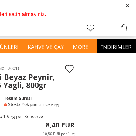
2011 den beri hikayemiz
TR
Login
ri satin almayiniz.
earch...
Change language
Email
ÜNLERI
KAHVE VE ÇAY
MORE
İNDIRIMLER
Password
Add
No.:
2001
)
i Beyaz Peynir,
to
show Ev ve Kozmetik
 Yagli, 800gr
wish
Ürünleri
Create a new account
Bardak ve Çatal Kaşık
list
Teslim Süresi
Forgot password?
Mutfak Malzemeleri
Stokta Yok
(abroad may vary)
Temizlik Malzemeleri
t:
1.5
kg per Konserve
8,40 EUR
10,50 EUR per 1 kg