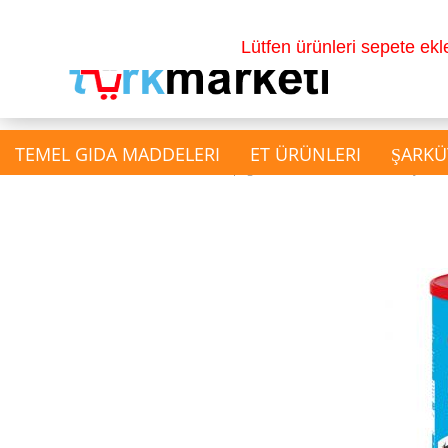
Lütfen ürünleri sepete ek
TEMEL GIDA MADDELERI
ET ÜRÜNLERI
ŞARKÜ
»
»
Main page
Süt Ürünleri
Beyaz Pe
show İçecekler
Gazlı İçecek
Su & Salgam Suyu
Doğal Meyve Sulari