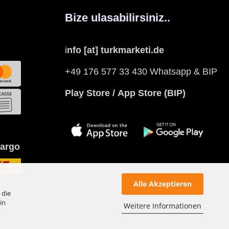
Bize ulasabilirsiniz..
i
nfo [at] turkmarketi.de
+49 176 577 33 430 Whatsapp & BIP
Play Store
/
App Store
(BIP)
kargo
Alle Akzeptieren
 die
in
Weitere Informationen