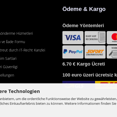
Ödeme & Kargo
Ödeme Yöntemleri
önderme Hizmetleri
 ve İade Formu
etreut durch IT-Recht Kanzlei
im Sartlari
6.70 €
Kargo Ücreti
eri Güvenligi
100 euro üzeri ücretsiz 
tellungen
ere Technologien
nbietern, um die ordentliche Funktionsweise der Website zu gewährleisten,
ches Einkaufserlebnis bieten zu können. Weitere Informationen finden Sie 
Onlineshop erstellen
mit Gambio.de © 2026