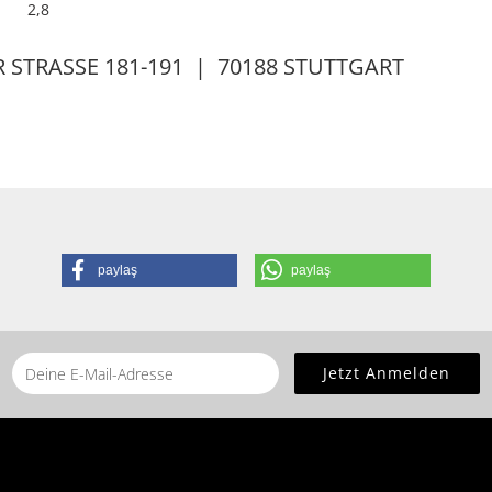
2,8
STRASSE 181-191 | 70188 STUTTGART
paylaş
paylaş
he
home page
for this product.