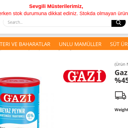
Sevgili Müsterilerimiz,
lerken stok durumuna dikkat ediniz. Stokda olmayan ürünle
S
TERI VE BAHARATLAR
UNLU MAMÜLLER
SÜT ÜR
»
ynir
Gazi Beyaz Peynir, %45 Yagli, 800gr
(Ürün 
show Hediyesepeti
Gaz
show Kuruyemis ve
Çay Seti
%45
Kurutulmus Meyveler
Hediyesepeti
Kabak ve Ayçekirdeği
Kurutulmuş Meyveler
Kuruyemis Cesitleri
Weigh