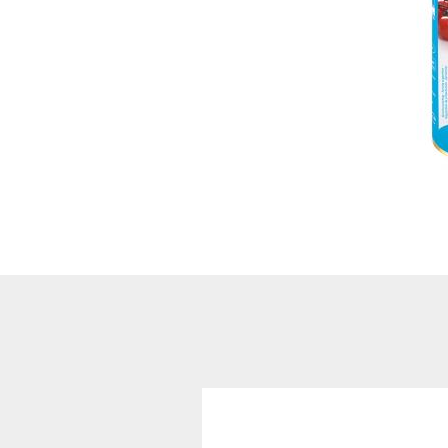
show Şekerleme ve
Atıştırmalıklar
Bisküvi ve Kekler
Çikolata Çeşitleri
Cips ve Atıştırmalıklar
Helal Haribo
Sakiz Çeşitleri