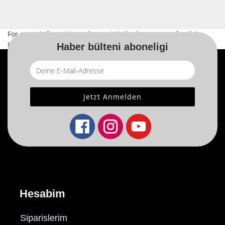
For more information, please visit the
home page
for this
product.
Haber bülteni aboneligi
Hesabim
Siparislerim