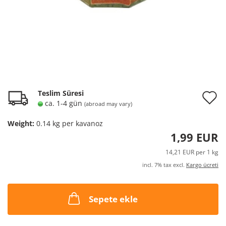
A
Teslim Süresi
ca. 1-4 gün
(abroad may vary)
t
Weight:
0.14
kg per kavanoz
w
1,99 EUR
l
14,21 EUR per 1 kg
incl. 7% tax excl.
Kargo ücreti
Sepete ekle