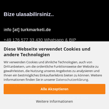
Bize ulasabilirsiniz..
i
nfo [at] turkmarketi.de
+49 176 577 33 430 Whatsapp & BIP
Diese Webseite verwendet Cookies und
Play Store
/
App Store
(BIP)
andere Technologien
Wir verwenden Cookies und ähnliche Technologien, auch von
Drittanbietern, um die ordentliche Funktionsweise der Website zu
gewährleisten, die Nutzung unseres Angebotes zu analysieren und
Ihnen ein bestmögliches Einkaufserlebnis bieten zu können. Weitere
Informationen finden Sie in unserer
Datenschutzerklärung
.
Vertrag widerrufen
Alle Akzeptieren
Onlineshop erstellen
mit Gambio.de © 2026
Weitere Informationen