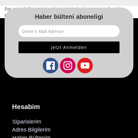
For more information, please visit the
home page
for this
product.
Haber bülteni aboneligi
Hesabim
Siparislerim
Adres Bilgilerim
Haber Bültenim