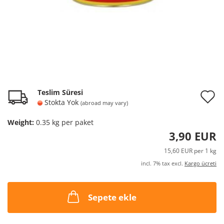
A
Teslim Süresi
Stokta Yok
(abroad may vary)
t
Weight:
0.35
kg per paket
w
3,90 EUR
l
15,60 EUR per 1 kg
incl. 7% tax excl.
Kargo ücreti
Sepete ekle