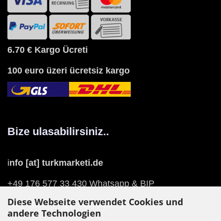
6.70 €
Kargo Ücreti
100 euro üzeri ücretsiz kargo
Bize ulasabilirsiniz..
i
nfo [at] turkmarketi.de
+49 176 577 33 430 Whatsapp & BIP
Diese Webseite verwendet Cookies und
Play Store
/
App Store
(BIP)
andere Technologien