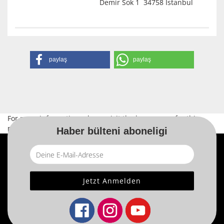
Demir Sok 1 34758 Istanbul
paylaş
paylaş
For more information, please visit the
home page
for this
product.
Haber bülteni aboneligi