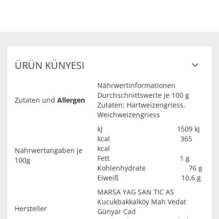
ÜRÜN KÜNYESI
Nährwertinformationen
Durchschnittswerte je 100 g
Zutaten und
Allergen
Zutaten: Hartweizengriess,
Weichweizengriess
kJ 1509 kJ
kcal 365
kcal
Nährwertangaben je
Fett 1 g
100g
Kohlenhydrate 76 g
Eiweiß 10,6 g
MARSA YAG SAN TIC AS
Kucukbakkalköy Mah Vedat
Hersteller
Günyar Cad