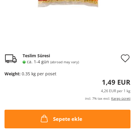
A
Teslim Süresi
ca. 1-4 gün
(abroad may vary)
t
Weight:
0.35
kg per poset
w
1,49 EUR
l
4,26 EUR per 1 kg
incl. 7% tax excl.
Kargo ücreti
Sepete ekle