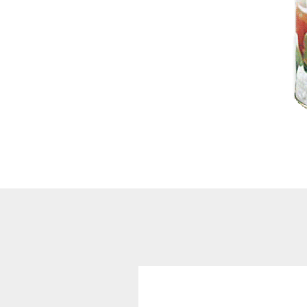
show Şekerleme ve
Atıştırmalıklar
Bisküvi ve Kekler
Çikolata Çeşitleri
Cips ve Atıştırmalıklar
Helal Haribo
Sakiz Çeşitleri