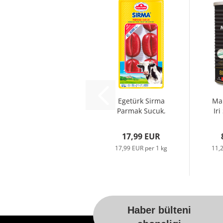
Egetürk Sirma
Ma
Parmak Sucuk,
Iri
1kg
G
17,99 EUR
17,99 EUR per 1 kg
11,
Haber bülteni
For more information, please visit t