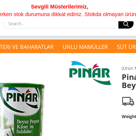
Sevgili Müsterilerimiz,
lerken stok durumuna dikkat ediniz. Stokda olmayan ürünle
S
TERI VE BAHARATLAR
UNLU MAMÜLLER
SÜT ÜR
»
ynir
Pinar Tam Yagli Beyaz Peynir 1kg
(Ürün 
show Hediyesepeti
Pin
show Kuruyemis ve
Çay Seti
Bey
Kurutulmus Meyveler
Hediyesepeti
Kabak ve Ayçekirdeği
Kurutulmuş Meyveler
Kuruyemis Cesitleri
Weigh