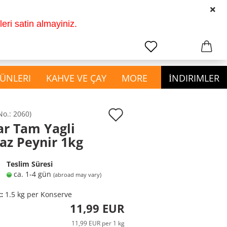
2011 den beri hikayemiz
TR
Login
ri satin almayiniz.
earch...
Change language
Email
ÜNLERI
KAHVE VE ÇAY
MORE
İNDIRIMLER
Password
Add
No.:
2060
)
ar Tam Yagli
to
show Ev ve Kozmetik
az Peynir 1kg
wish
Ürünleri
Create a new account
Bardak ve Çatal Kaşık
list
Teslim Süresi
Forgot password?
Mutfak Malzemeleri
ca. 1-4 gün
(abroad may vary)
Temizlik Malzemeleri
t:
1.5
kg per Konserve
11,99 EUR
11,99 EUR per 1 kg