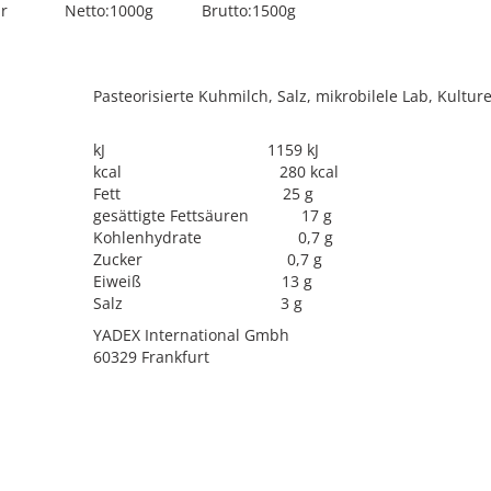
 Peynir Netto:1000g Brutto:1500g
Pasteorisierte Kuhmilch, Salz, mikrobilele Lab, Kultur
llergen
kJ 1159 kJ
kcal 280 kcal
Fett 25 g
gesättigte Fettsäuren 17 g
Kohlenhydrate 0,7 g
Zucker 0,7 g
Eiweiß 13 g
Salz 3 g
YADEX International Gmbh
60329 Frankfurt