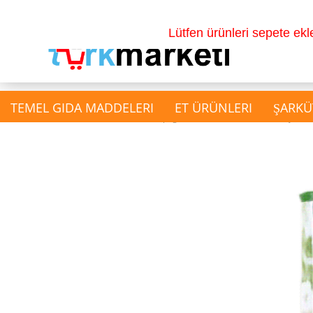
Lütfen ürünleri sepete ek
TEMEL GIDA MADDELERI
ET ÜRÜNLERI
ŞARKÜ
»
»
Main page
Süt Ürünleri
Beyaz Pe
show İçecekler
Gazlı İçecek
Su & Salgam Suyu
Doğal Meyve Sulari