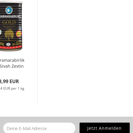
ramarabirlik
 Siyah Zeytin
OLD , XL...
8,99 EUR
24 EUR per 1 kg
he
home page
for this product.