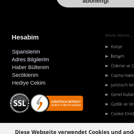
aboneligi
More about...
Hesabim
Künye
Siparislerim
İletişim
Adres Bilgilerim
Ödeme ve G
Haber Bültenim
Sectiklerim
Cayma Hakkı
Hediye Cekim
Juristisch b
Genel Kullan
Gizlilik ve V
Cookie Eins
Vertrag widerrufen
Diese Webseite verwendet Cookies und and