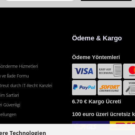
Ödeme & Kargo
Ödeme Yöntemleri
önderme Hizmetleri
 ve İade Formu
etreut durch IT-Recht Kanzlei
im Sartlari
6.70 €
Kargo Ücreti
eri Güvenligi
100 euro üzeri ücretsiz 
tellungen
ere Technologien