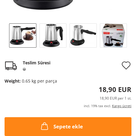
A
Teslim Süresi
t
Weight:
0.65
kg per parça
w
18,90 EUR
l
18,90 EUR per 1 st.
incl. 19% tax excl.
Kargo ücreti
Sepete ekle