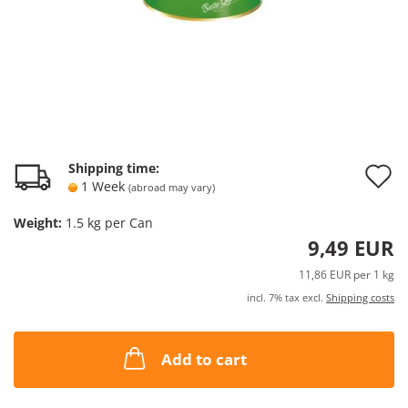
A
Shipping time:
1 Week
(abroad may vary)
t
Weight:
1.5
kg per Can
w
9,49 EUR
l
11,86 EUR per 1 kg
incl. 7% tax excl.
Shipping costs
Add to cart