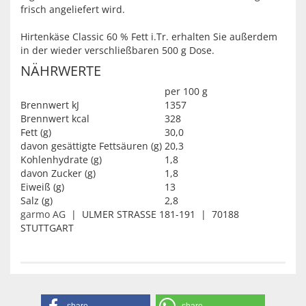
frisch angeliefert wird.
Hirtenkäse Classic 60 % Fett i.Tr. erhalten Sie außerdem
in der wieder verschließbaren 500 g Dose.
NÄHRWERTE
per 100 g
Brennwert kJ
1357
Brennwert kcal
328
Fett (g)
30,0
davon gesättigte Fettsäuren (g)
20,3
Kohlenhydrate (g)
1,8
davon Zucker (g)
1,8
Eiweiß (g)
13
Salz (g)
2,8
garmo AG
| ULMER STRASSE 181-191 | 70188
STUTTGART