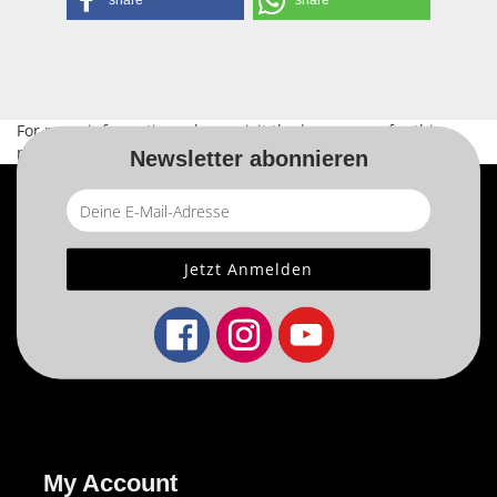
share
share
For more information, please visit the
home page
for this
product.
Newsletter abonnieren
My Account