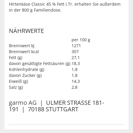
Hirtenkäse Classic 45 % Fett i.Tr. erhalten Sie außerdem
in der 800 g Familiendose.
NÄHRWERTE
per 100 g
Brennwert kJ
1271
Brennwert kcal
307
Fett (g)
27,1
davon gesättigte Fettsäuren (g)
18,3
Kohlenhydrate (g)
1,8
davon Zucker (g)
1,8
Eiweiß (g)
14,3
Salz (g)
2,8
garmo AG
| ULMER STRASSE 181-
191 | 70188 STUTTGART