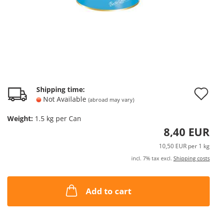
A
Shipping time:
Not Available
(abroad may vary)
t
Weight:
1.5
kg per Can
w
8,40 EUR
l
10,50 EUR per 1 kg
incl. 7% tax excl.
Shipping costs
Add to cart