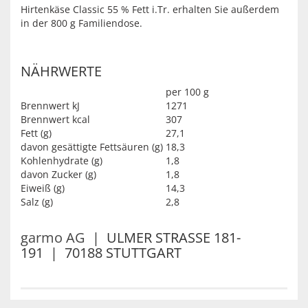
Hirtenkäse Classic 55 % Fett i.Tr. erhalten Sie außerdem
in der 800 g Familiendose.
NÄHRWERTE
per 100 g
Brennwert kJ
1271
Brennwert kcal
307
Fett (g)
27,1
davon gesättigte Fettsäuren (g)
18,3
Kohlenhydrate (g)
1,8
davon Zucker (g)
1,8
Eiweiß (g)
14,3
Salz (g)
2,8
garmo AG
| ULMER STRASSE 181-
191 | 70188 STUTTGART