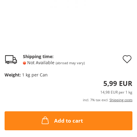
A
Shipping time:
Not Available
(abroad may vary)
t
Weight:
1
kg per Can
w
5,99 EUR
l
14,98 EUR per 1 kg
incl. 7% tax excl.
Shipping costs
Add to cart